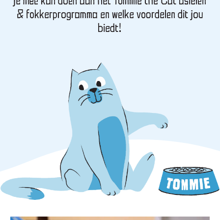
je mee kan doen aan het Tommie the Cat asielen
& fokkerprogramma en welke voordelen dit jou
biedt!