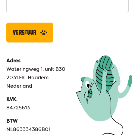
Adres
Wateringweg 1, unit B30
2031 EK, Haarlem
Nederland
KVK
84725613
BTW
NL863334386B01