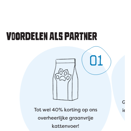
VOORDELEN ALS PARTNER
01
Gee
Tot wel 40% korting op ons
iet
overheerlijke graanvrije
on
kattenvoer!