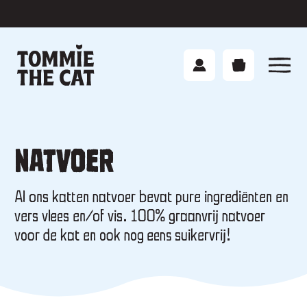
Onze producten
NATVOER
Over Tommie
Al ons katten natvoer bevat pure ingrediënten en
Contact
vers vlees en/of vis. 100% graanvrij natvoer
voor de kat en ook nog eens suikervrij!
Voedingsadvies