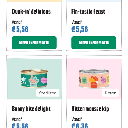
Duck-in’ delicious
Fin-tastic feast
Vanaf
Vanaf
€
5,56
€
5,56
MEER INFORMATIE
MEER INFORMATIE
Sterilized
Kitten
Bunny bite delight
Kitten mousse kip
Vanaf
Vanaf
€
5,56
€
6,36