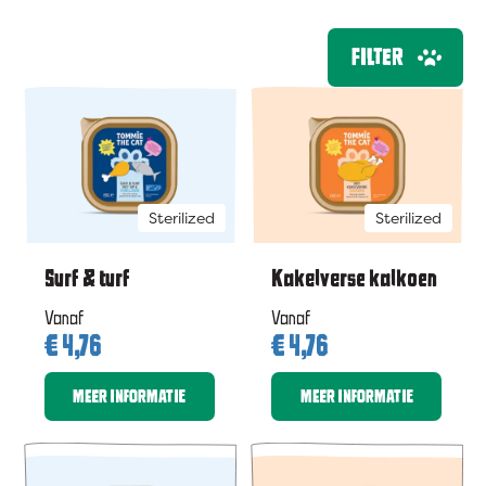
FILTER
Sterilized
Sterilized
Surf & turf
Kakelverse kalkoen
Vanaf
Vanaf
€
4,76
€
4,76
MEER INFORMATIE
MEER INFORMATIE