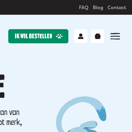
FAQ
Blog
Contact
IK WIL BESTELLEN
Onze producten
E
Over Tommie
Contact
aan van
Voedingsadvies
ot merk,