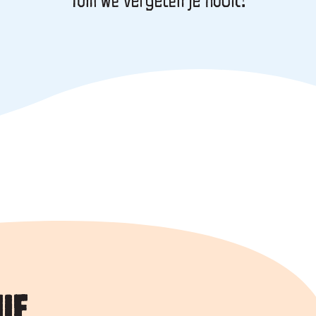
Tom we vergeten je nooit!
IE