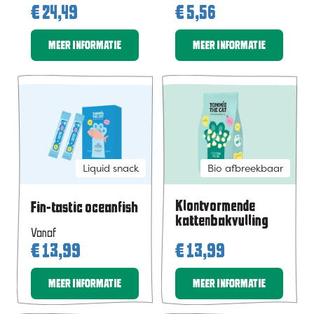
€
24,49
€
5,56
MEER INFORMATIE
MEER INFORMATIE
Liquid snack
Bio afbreekbaar
Klontvormende
Fin-tastic oceanfish
kattenbakvulling
Vanaf
€
13,99
€
13,99
MEER INFORMATIE
MEER INFORMATIE