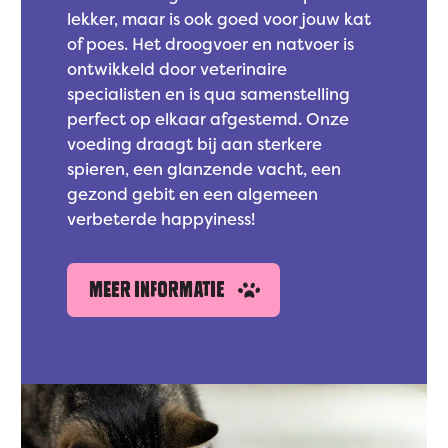
lekker, maar is ook goed voor jouw kat
of poes. Het droogvoer en natvoer is
ontwikkeld door veterinaire
specialisten en is qua samenstelling
perfect op elkaar afgestemd. Onze
voeding draagt bij aan sterkere
spieren, een glanzende vacht, een
gezond gebit en een algemeen
verbeterde happyiness!
MEER INFORMATIE