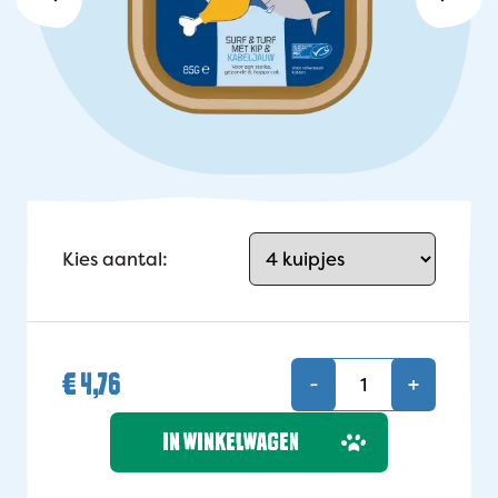
Kies aantal:
€
4,76
-
+
IN WINKELWAGEN