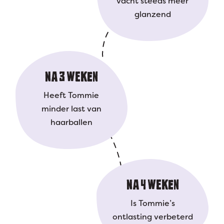
vacht steeds meer
glanzend
NA 3 WEKEN
Heeft Tommie
minder last van
haarballen
NA 4 WEKEN
Is Tommie’s
ontlasting verbeterd