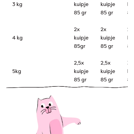
3 kg
kuipje
kuipje
ku
85 gr
85 gr
85
2x
2x
2,
4 kg
kuipje
kuipje
ku
85gr
85 gr
85
2,5x
2,5x
3x
5kg
kuipje
kuipje
ku
85 gr
85 gr
85