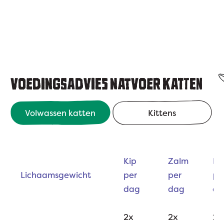
VOEDINGSADVIES NATVOER KATTEN
Volwassen katten
Kittens
Kip
Zalm
Ru
Lichaamsgewicht
per
per
pe
dag
dag
da
2x
2x
2,